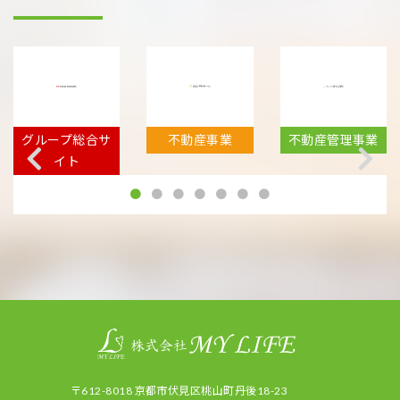
総合サ
不動産事業
不動産管理事業
フィット
業
〒612-8018 京都市伏見区桃山町丹後18-23